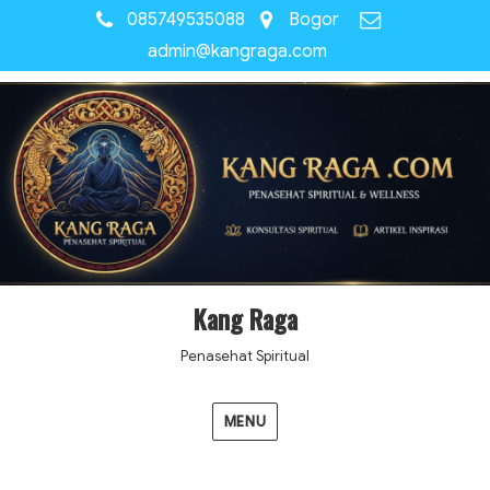
085749535088
Bogor
admin@kangraga.com
Kang Raga
Penasehat Spiritual
MENU