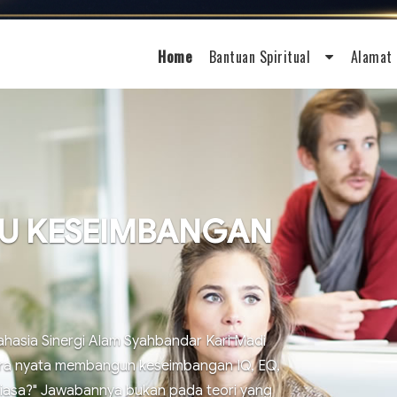
Home
Bantuan Spiritual
Alamat 
JU KESEIMBANGAN
hasia Sinergi Alam Syahbandar Kari Madi ​
ara nyata membangun keseimbangan IQ, EQ,
biasa?" ​Jawabannya bukan pada teori yang