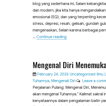
blog yang sederhana ini, Salam kebangkitan
dan modern, jika kita hanya mengandalkan 
emosional (EQ), dan yang terpenting kecer
stress, depresi, resah, gelisah, gundah gula
mengenaskan, Selain karena berbagai per
“Salam Kebangkitan Spi
…
Continue reading
Mengenal Diri Menemuka
Posted
Categories
Tags
February 24, 2026
Uncategorized
Ilmu 
on
Tuhannya
,
Mengenali Diri
Leave a com
Perjalanan Pulang: Mengenal Diri, Menemu
akan mengenal Tuhannya.” ​Kalimat sakral in
kenyataannya dalam pengalaman batin yang