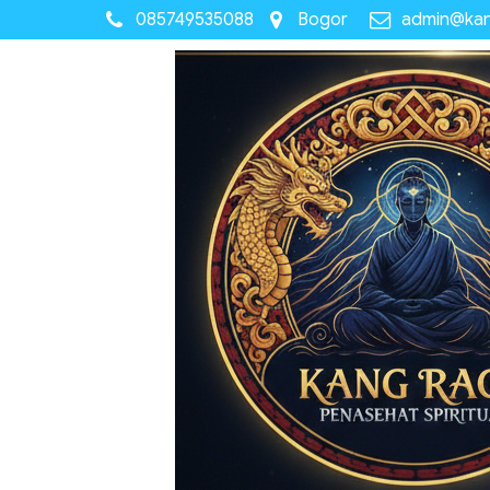
085749535088
Bogor
admin@ka