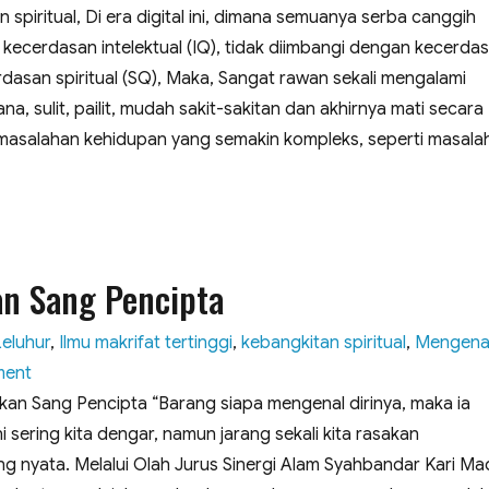
 spiritual, Di era digital ini, dimana semuanya serba canggih
kecerdasan intelektual (IQ), tidak diimbangi dengan kecerda
dasan spiritual (SQ), Maka, Sangat rawan sekali mengalami
na, sulit, pailit, mudah sakit-sakitan dan akhirnya mati secara
masalahan kehidupan yang semakin kompleks, seperti masala
ritual”
n Sang Pencipta
Leluhur
,
Ilmu makrifat tertinggi
,
kebangkitan spiritual
,
Mengena
on
ment
Mengenal
kan Sang Pencipta ​“Barang siapa mengenal dirinya, maka ia
Diri
i sering kita dengar, namun jarang sekali kita rasakan
Menemukan
 nyata. Melalui Olah Jurus Sinergi Alam Syahbandar Kari Mad