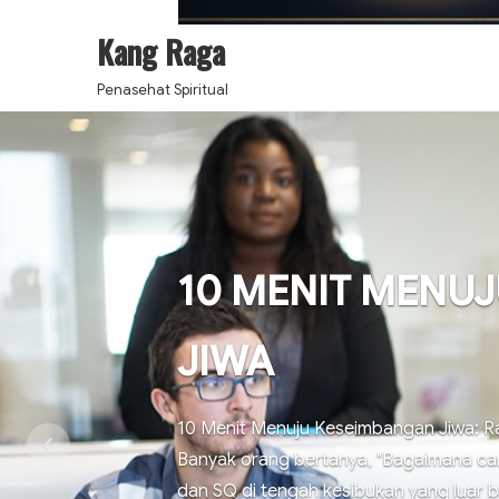
Kang Raga
Penasehat Spiritual
10 MENIT MENU
JIWA
10 Menit Menuju Keseimbangan Jiwa: Ra
Banyak orang bertanya, "Bagaimana c
dan SQ di tengah kesibukan yang luar 