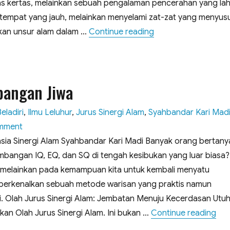
Sang
 atas kertas, melainkan sebuah pengalaman pencerahan yang lah
Pencipta
 di tempat yang jauh, melainkan menyelami zat-zat yang menyus
“Mengenal Diri Men
skan unsur alam dalam …
Continue reading
bangan Jiwa
eladiri
,
Ilmu Leluhur
,
Jurus Sinergi Alam
,
Syahbandar Kari Mad
on
mment
10
ia Sinergi Alam Syahbandar Kari Madi ​Banyak orang bertany
Menit
ngan IQ, EQ, dan SQ di tengah kesibukan yang luar biasa?”
Menuju
 melainkan pada kemampuan kita untuk kembali menyatu
Keseimbangan
perkenalkan sebuah metode warisan yang praktis namun
Jiwa
 ​Olah Jurus Sinergi Alam: Jembatan Menuju Kecerdasan Utuh 
“10
ukan Olah Jurus Sinergi Alam. Ini bukan …
Continue reading