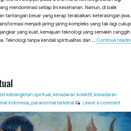
ang mendominasi setiap lini keseharian. Namun, di balik
 tantangan besar yang kerap terabaikan: keterasingan jiwa. 
ansformasi menjadi jaring-jaring kompleks yang tak lagi cuku
 jangkar yang kuat, kemajuan teknologi yang semakin canggih
. ​Teknologi tanpa kendali spiritualitas dan …
Continue readi
tual
Tags
zed
kebangkitan spiritual
,
kesadaran kolektif
,
kesadaran
on
mal indonesia
,
paranormal terkenal
Leave a comment
Sala
Keba
Spiri