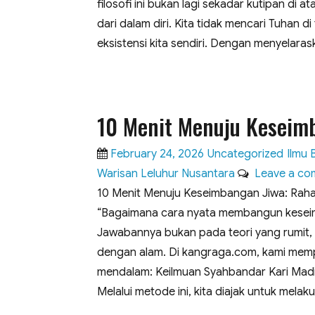
filosofi ini bukan lagi sekadar kutipan di
dari dalam diri. ​Kita tidak mencari Tuhan
eksistensi kita sendiri. Dengan menyelara
10 Menit Menuju Keseim
Posted
Categories
Tags
February 24, 2026
Uncategorized
Ilmu B
on
Warisan Leluhur Nusantara
Leave a co
10 Menit Menuju Keseimbangan Jiwa: Rahas
“Bagaimana cara nyata membangun keseimba
Jawabannya bukan pada teori yang rumit,
dengan alam. Di kangraga.com, kami mem
mendalam: Keilmuan Syahbandar Kari Madi.
Melalui metode ini, kita diajak untuk melak