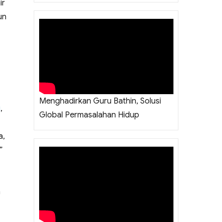
ir
un
emukan Sang Pencipta”
Menghadirkan Guru Bathin, Solusi
i
,
Global Permasalahan Hidup
a,
 ​
​
 Menit Menuju Keseimbangan Jiwa”