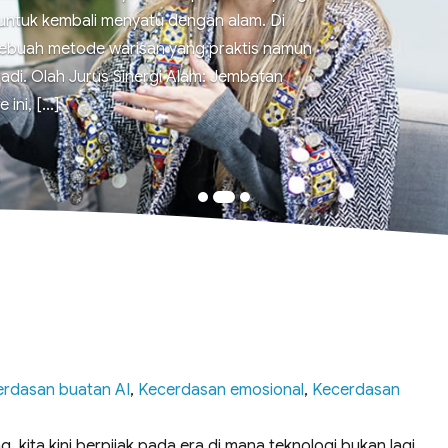
untuk kembali menyatu dengan alam. Di
ebuah metode warisan yang praktis namun
di. ​Olah Jurus Sinergi Alam: Jembatan
ni, [...]
rdasan buatan AI
,
Kecerdasan emosional
,
Kecerdasan
 kita kini berpijak pada era di mana teknologi bukan lagi