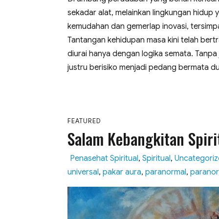
sekadar alat, melainkan lingkungan hidup y
kemudahan dan gemerlap inovasi, tersimpan
Tantangan kehidupan masa kini telah bertr
diurai hanya dengan logika semata. Tanpa
justru berisiko menjadi pedang bermata dua
FEATURED
Salam Kebangkitan Spiri
Categories
Penasehat Spiritual
,
Spiritual
,
Uncategori
universal
,
pakar aura
,
paranormal
,
paranor