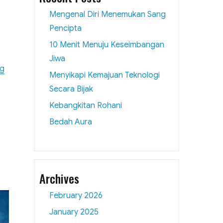
Mengenal Diri Menemukan Sang
​
Pencipta
p
10 Menit Menuju Keseimbangan
Jiwa
“Kebangkitan Rohani”
ng
Menyikapi Kemajuan Teknologi
Secara Bijak
Kebangkitan Rohani
Bedah Aura
Archives
m
February 2026
ngkitan
January 2025
tual